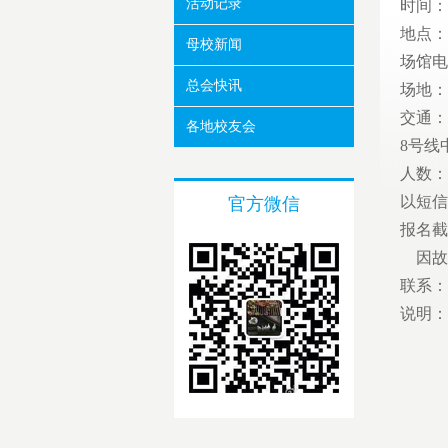
活动记录
时间：2
地点：
母校新闻
场馆电话：
总会快讯
场地：
交通：
各地校友会
8号线
人数：
以短信
官方微信
报名截
因故不
联系：张
说明：