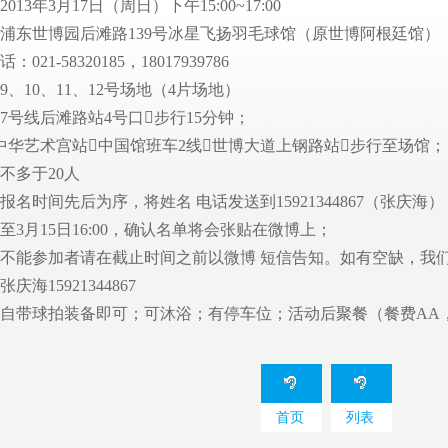
013年3月17日（周日）下午15:00~17:00
浦东世博园后滩路139号冰星飞扬羽毛球馆（原世博阿根廷馆）
021-58320185，18017939786
9、10、11、12号场地（4片场地）
7号线后滩路站4号口步行15分钟；
中华艺术宫站中国馆班车2线世博大道上钢路站步行至场馆；
不多于20人
报名时间先后为序，将姓名 电话发送到15921344867（张庆海）
至3月15日16:00，确认名单将会张贴在微博上；
能参加者请在截止时间之前以微博 短信告知。如有空缺，我们将及时联系
庆海15921344867
自带球拍装备即可；可沐浴；有停车位；活动后聚餐（餐费AA
首页
列表