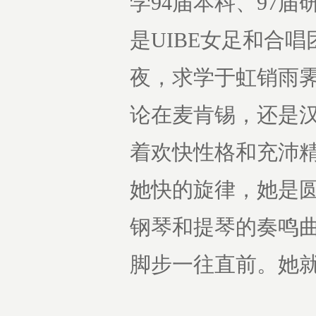
学94届本科、97
是UIBE女足和合
夜，求学于虹销雨霁
论在麦肯锡，还是汉
着欢快性格和充沛精
她快的旋律，她是圆
钢琴和提琴的奏鸣
脚步一往直前。她